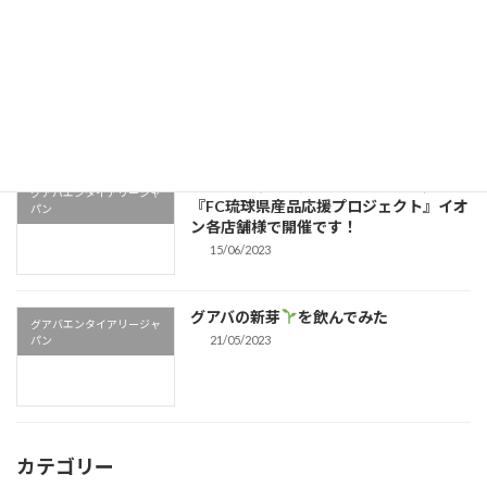
FC琉球 県産品＆子ども応援プロジェク
グアバエンタイアリージャ
ト
パン
19/06/2023
本日から弊社のグアバピューレちゃんの
グアバエンタイアリージャ
『FC琉球県産品応援プロジェクト』イオ
パン
ン各店舗様で開催です！
15/06/2023
グアバの新芽
を飲んでみた
グアバエンタイアリージャ
21/05/2023
パン
カテゴリー