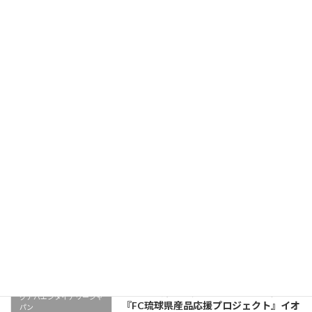
ケレス沖縄のプレミアムピンクグアバ
グアバエンタイアリージャ
うまし
パン
10/07/2023
初回の今帰仁村グアバ説明会
グアバエンタイアリージャ
23/06/2023
パン
FC琉球 県産品＆子ども応援プロジェク
グアバエンタイアリージャ
ト
パン
19/06/2023
本日から弊社のグアバピューレちゃんの
グアバエンタイアリージャ
『FC琉球県産品応援プロジェクト』イオ
パン