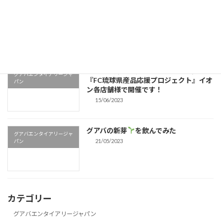
FC琉球 県産品＆子ども応援プロジェク
グアバエンタイアリージャ
ト
パン
19/06/2023
本日から弊社のグアバピューレちゃんの
グアバエンタイアリージャ
『FC琉球県産品応援プロジェクト』イオ
パン
ン各店舗様で開催です！
15/06/2023
グアバの新芽
を飲んでみた
グアバエンタイアリージャ
21/05/2023
パン
カテゴリー
グアバエンタイアリージャパン