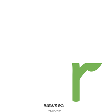
本日から弊社のグアバピューレちゃんの
グアバエンタイアリージャ
『FC琉球県産品応援プロジェクト』イオ
パン
ン各店舗様で開催です！
15/06/2023
グアバの新芽
グアバエンタイアリージャ
パン
を飲んでみた
21/05/2023