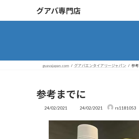
コ
ナ
グアバ専門店
ン
ビ
テ
ゲ
ン
ー
ツ
シ
へ
ョ
ス
ン
キ
に
ッ
移
guavajapan.com
グアバエンタイアリージャパン
参考
プ
動
参考までに
最
24/02/2021
24/02/2021
rs1181053
終
更
新
日
時