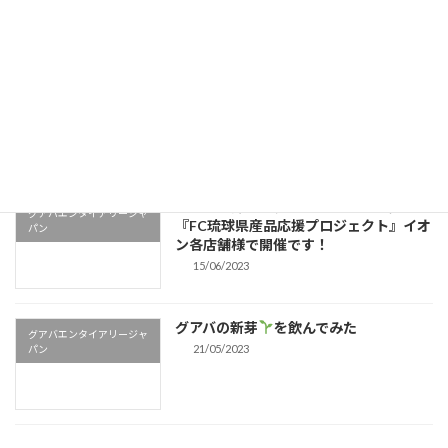
FC琉球 県産品＆子ども応援プロジェク
グアバエンタイアリージャ
ト
パン
19/06/2023
本日から弊社のグアバピューレちゃんの
グアバエンタイアリージャ
『FC琉球県産品応援プロジェクト』イオ
パン
ン各店舗様で開催です！
15/06/2023
グアバの新芽
を飲んでみた
グアバエンタイアリージャ
21/05/2023
パン